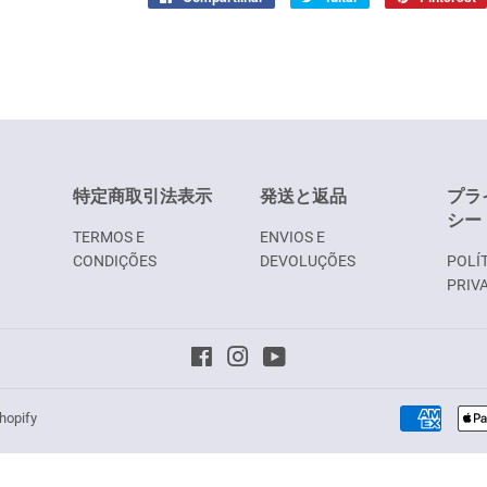
no
Facebook
特定商取引法表示
発送と返品
プラ
シー
TERMOS E
ENVIOS E
CONDIÇÕES
DEVOLUÇÕES
POLÍT
PRIV
Facebook
Instagram
YouTube
hopify