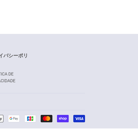
como
pin
no
Pinterest
イバシーポリ
ICA DE
ACIDADE
Formas
de
pagamento