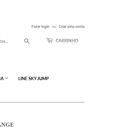
Fazer login
ou
Criar uma conta
Procurar
CARRINHO
NA
LINE SKY JUMP
ANGE