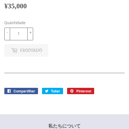
¥35,000
¥35,000
Quantidade
-
+
ESGOTADO
Compartilhar
Compartilhar
Tuitar
Tuitar
Pinterest
Incluir
no
como
Facebook
pin
no
Pinterest
私たちについて