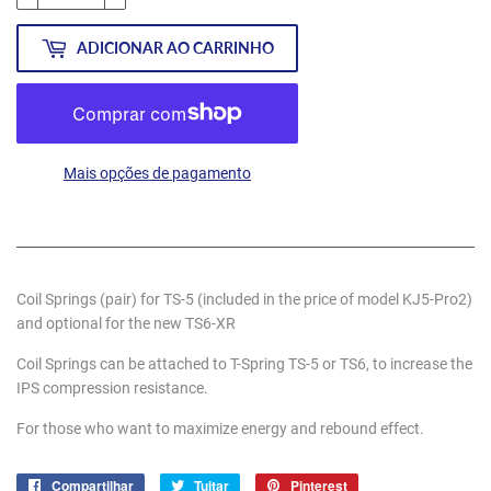
ADICIONAR AO CARRINHO
Mais opções de pagamento
Coil Springs (pair) for TS-5 (included in the price of model KJ5-Pro2)
and optional for the new TS6-XR
Coil Springs can be attached to T-Spring TS-5 or TS6, to increase the
IPS compression resistance.
For those who want to maximize energy and rebound effect.
Compartilhar
Compartilhar
Tuitar
Tuitar
Pinterest
Incluir