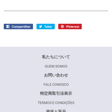
Compartilhar
Compartilhar
Tuitar
Tuitar
Pinterest
Incluir
no
como
Facebook
pin
no
Pinterest
私たちについて
QUEM SOMOS
お問い合わせ
FALE CONOSCO
特定商取引法表示
TERMOS E CONDIÇÕES
発送と返品