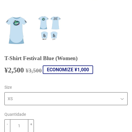
T-Shirt Festival Blue (Women)
¥2,500
Preço
¥3,500
Preço
¥2,500
ECONOMIZE ¥1,000
¥3,500
normal
promocional
Size
Quantidade
-
+