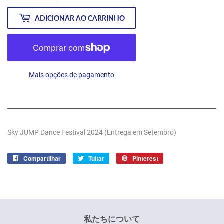
ADICIONAR AO CARRINHO
Mais opções de pagamento
Sky JUMP Dance Festival 2024 (Entrega em Setembro)
Compartilhar
Compartilhar
Tuitar
Tuitar
Pinterest
Incluir
no
como
Facebook
pin
no
Pinterest
私たちについて