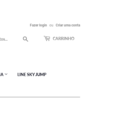
Fazer login
ou
Criar uma conta
Procurar
CARRINHO
NA
LINE SKY JUMP