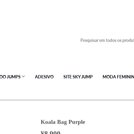
OO JUMPS
ADESIVO
SITE SKY JUMP
MODA FEMINI
Koala Bag Purple
¥8,900
¥8,900