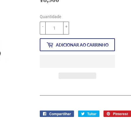
Quantidade
-
+
ADICIONAR AO CARRINHO
Compartilhar
Compartilhar
Tuitar
Tuitar
Pinterest
no
Facebook