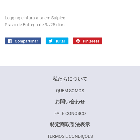
Legging cintura alta em Sulplex
Prazo de Entrega de 3~25 dias
Compartilhar
Compartilhar
Tuitar
Tuitar
Pinterest
Incluir
no
como
Facebook
pin
no
Pinterest
私たちについて
QUEM SOMOS
お問い合わせ
FALE CONOSCO
特定商取引法表示
TERMOS E CONDIÇÕES