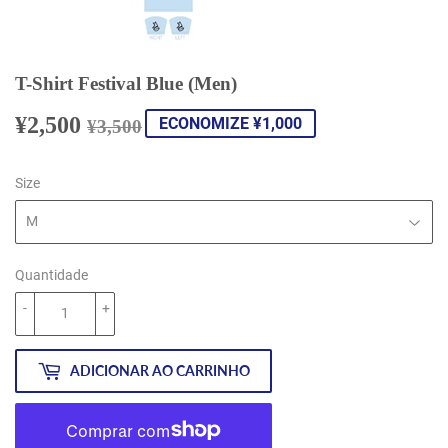
T-Shirt Festival Blue (Men)
¥2,500
Preço
¥3,500
Preço
¥2,500
ECONOMIZE ¥1,000
¥3,500
normal
promocional
Size
Quantidade
-
+
ADICIONAR AO CARRINHO