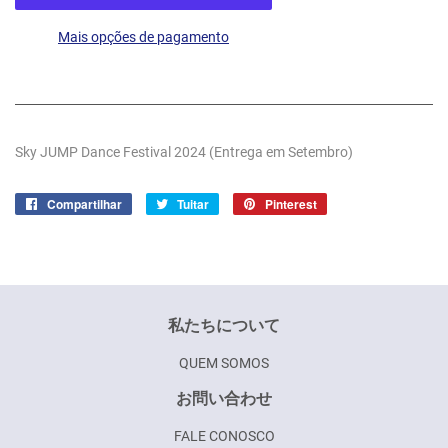
Mais opções de pagamento
Sky JUMP Dance Festival 2024 (Entrega em Setembro)
Compartilhar
Compartilhar
Tuitar
Tuitar
Pinterest
Incluir
no
como
Facebook
pin
no
Pinterest
私たちについて
QUEM SOMOS
お問い合わせ
FALE CONOSCO