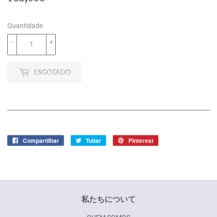
Quantidade
-
+
ESGOTADO
Compartilhar
Compartilhar
Tuitar
Tuitar
Pinterest
Incluir
no
como
Facebook
pin
no
Pinterest
私たちについて