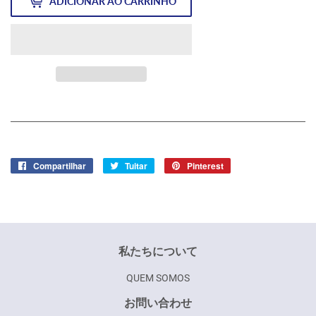
ADICIONAR AO CARRINHO
Compartilhar
Compartilhar
Tuitar
Tuitar
Pinterest
Incluir
no
como
Facebook
pin
no
Pinterest
私たちについて
QUEM SOMOS
お問い合わせ