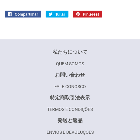
Compartilhar
Compartilhar
Tuitar
Tuitar
Pinterest
Incluir
no
como
Facebook
pin
no
Pinterest
私たちについて
QUEM SOMOS
お問い合わせ
FALE CONOSCO
特定商取引法表示
TERMOS E CONDIÇÕES
発送と返品
ENVIOS E DEVOLUÇÕES